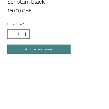
Scriptum black
Prix
150.00 CHF
Quantité
*
Ajouter au panier
Acrylic on canvas
30x30 cms