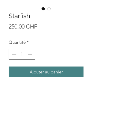
Starfish
Prix
250.00 CHF
Quantité
*
Ajouter au panier
Acrylic on wood, stones & shells
25 x 25 cms